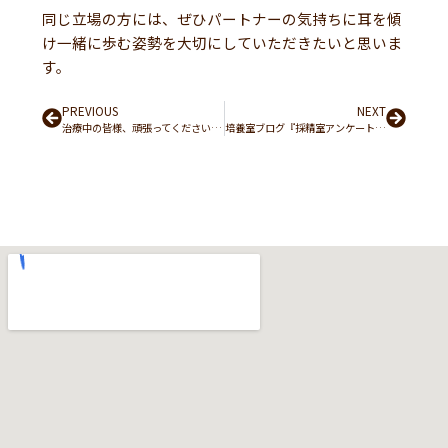
同じ立場の方には、ぜひパートナーの気持ちに耳を傾
け一緒に歩む姿勢を大切にしていただきたいと思いま
す。
Prev
PREVIOUS
NEXT
Next
治療中の皆様、頑張ってください。心よりエールを送ります！！
培養室ブログ『採精室アンケートの結果報告』