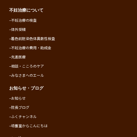
不妊治療について
–
不妊治療の検査
–
体外受精
–
着色前胚染色体異数性検査
–
不妊治療の費用・助成金
–
先進医療
–
相談・こころのケア
–
みなさまへのエール
お知らせ・ブログ
–
お知らせ
–
院長ブログ
–
ふくチャンネル
–
培養室からこんにちは