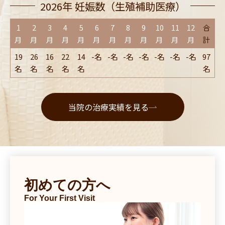
2026年 妊娠数（生殖補助医療）
1
2
3
4
5
6
7
8
9
10
11
12
合
月
月
月
月
月
月
月
月
月
月
月
月
計
19
26
16
22
14
-名
-名
-名
-名
-名
-名
-名
97
名
名
名
名
名
名
当院の治療実績を見る
初めての方へ
For Your First Visit