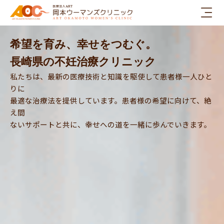
内
容
を
ス
希望を育み、幸せをつむぐ。
キ
長崎県の不妊治療クリニック
ッ
私たちは、最新の医療技術と知識を駆使して患者様一人ひと
プ
りに
最適な治療法を提供しています。患者様の希望に向けて、絶
え間
ないサポートと共に、幸せへの道を一緒に歩んでいきます。