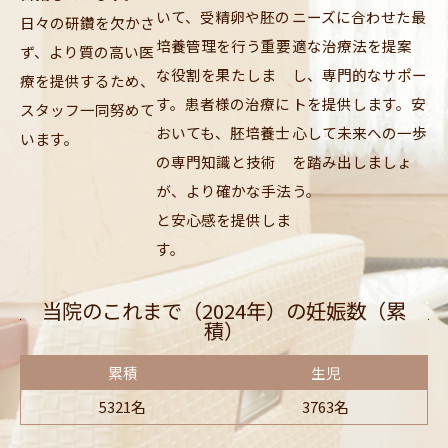
いて、受精卵や胚の
ニーズに合わせた最
日々の研鑽を欠かさ
培養管理を行う重要
適な治療法を提案
ず、より質の高い医
な役割を果たしま
し、専門的なサポー
療を提供するため、
す。患者様の治療に
トを提供します。安
スタッフ一同努めて
おいても、胚培養士
心して未来への一歩
います。
の専門知識と技術
を踏み出しましょ
が、より確かな手法
う。
と安心感を提供しま
す。
当院のこれまで（2024年）の妊娠数（累
積）
累積
生児
5321名
3763名