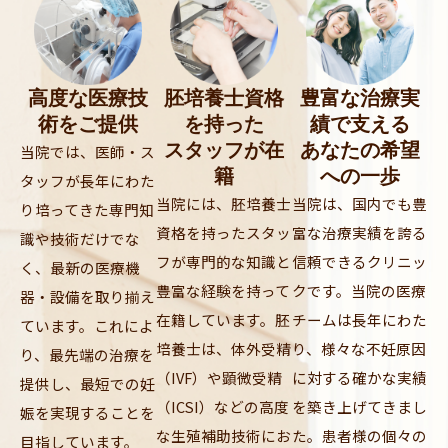
高度な医療技
胚培養士資格
豊富な治療実
術をご提供
を持った
績で支える
スタッフが在
あなたの希望
当院では、医師・ス
籍
への一歩
タッフが長年にわた
当院には、胚培養士
当院は、国内でも豊
り培ってきた専門知
資格を持ったスタッ
富な治療実績を誇る
識や技術だけでな
フが専門的な知識と
信頼できるクリニッ
く、最新の医療機
豊富な経験を持って
クです。当院の医療
器・設備を取り揃え
在籍しています。胚
チームは長年にわた
ています。これによ
培養士は、体外受精
り、様々な不妊原因
り、最先端の治療を
（IVF）や顕微受精
に対する確かな実績
提供し、最短での妊
（ICSI）などの高度
を築き上げてきまし
娠を実現することを
な生殖補助技術にお
た。患者様の個々の
目指しています。