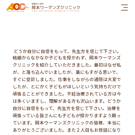
内
容
を
ス
キ
ッ
プ
どうか自分に自信をもって、先生方を信じて下さい。
結婚からなかなか子どもを授かれず、岡本ウーマンズ
クリニックを紹介していただきました。最初はなぜ私
が、と落ち込んでいましたが、藁にもすがる思いで、
すぐに受診しました。仕事をしながらの通院は大変で
したが、とにかく子どもがほしいという気持ちだけで
頑張ることができました。不妊治療されている方は今
は多くいますし、理解がある方も沢山います。どうか
自分に自信をもって、先生方を信じて下さい。治療を
頑張っている皆さんにも子どもが授かりますよう願っ
ています。岡本ウーマンズクリニックの皆様、本当に
ありがとうございました。また２人目もお世話になり