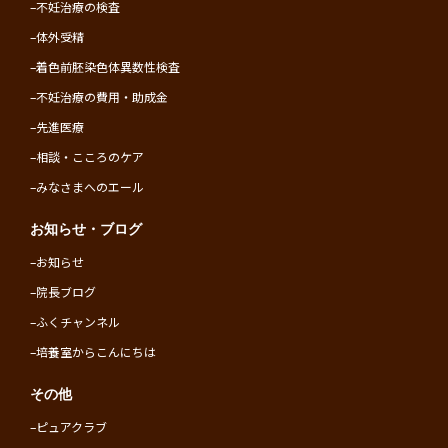
–
不妊治療の検査
–
体外受精
–
着色前胚染色体異数性検査
–
不妊治療の費用・助成金
–
先進医療
–
相談・こころのケア
–
みなさまへのエール
お知らせ・ブログ
–
お知らせ
–
院長ブログ
–
ふくチャンネル
–
培養室からこんにちは
その他
–
ピュアクラブ