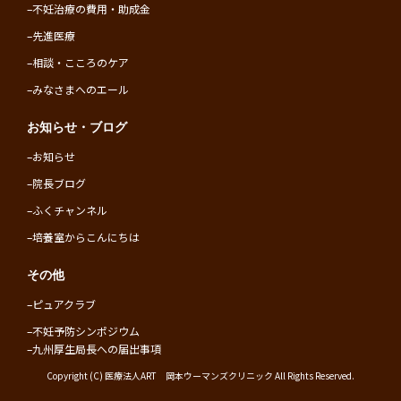
–
不妊治療の費用・助成金
–
先進医療
–
相談・こころのケア
–
みなさまへのエール
お知らせ・ブログ
–
お知らせ
–
院長ブログ
–
ふくチャンネル
–
培養室からこんにちは
その他
–
ピュアクラブ
–
不妊予防シンポジウム
–
九州厚生局長への届出事項
Copyright (C) 医療法人ART 岡本ウーマンズクリニック All Rights Reserved.