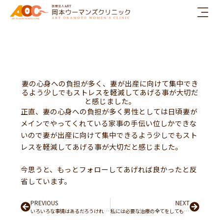
内
容
を
ス
キ
ッ
プ
妻の心身への負担が多く、妻が出産に向けて集中でき
るよう少しでもストレスを軽減してあげる事が大切だ
と感じました。
正直、妻の心身への負担が多く男性としては日頃妻が
メインでやってくれている家事の手伝い位しかできな
いので妻が出産に向けて集中できるよう少しでもスト
レスを軽減してあげる事が大切だと感じました。
今思うと、もっとフォローしてあげれば良かったと反
省しています。
Prev
PREVIOUS
NEXT
Next
いろいろな事情はあるだろうけれど、子どもを持つことにはタイムリミットがあるのだと痛感しました。
私には必要な治療の全てをしてもらったと思っています。