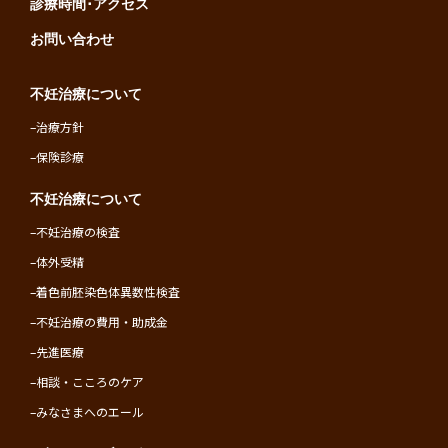
診療時間･アクセス
お問い合わせ
不妊治療について
–
治療方針
–
保険診療
不妊治療について
–
不妊治療の検査
–
体外受精
–
着色前胚染色体異数性検査
–
不妊治療の費用・助成金
–
先進医療
–
相談・こころのケア
–
みなさまへのエール