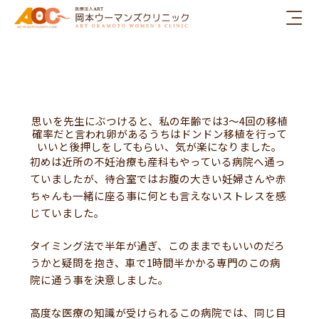
内
容
を
ス
キ
ッ
プ
思いを先生にぶつけると、私の年齢では3～4回の移植
確率だと言われ卵があるうちはドンドン移植を行って
いいと後押しをしてもらい、気が楽になりました。
初めは近所の不妊治療も産科もやっている病院へ通っ
ていましたが、待合室ではお腹の大きい妊婦さんや赤
ちゃんも一緒に座る事に何とも言えないストレスを感
じていました。
タイミング法で半年が過ぎ、このままでもいいのだろ
うかと疑問を抱き、車で1時間半かかる専門のこの病
院に通う事を決意しました。
高度な医療の知識が受けられるこの病院では、同じ目