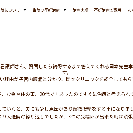
当院について
当院の不妊治療
治療実績
不妊治療の費用
よ
る看護師さん、質問したら納得するまで答えてくれる岡本先生本
す。
ない理由が子宮内膜症と分かり、岡本クリニックを紹介してもら
き、お金や体の事、20代でもあったのですぐに治療と考えられ
していくと、夫にも少し原因があり顕微授精をする事になりま
なり入退院の繰り返しでしたが、3つの受精卵が出来た時は頑張