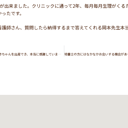
事が出来ました。クリニックに通って2年、毎月毎月生理がくる
かったです。
看護師さん、質問したら納得するまで答えてくれる岡本先生本
1回採卵、2回移植で今回2人目の赤ちゃんを出産でき、本当に感謝しています。