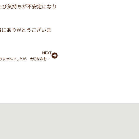
たび気持ちが不安定になり
当にありがとうございま
NEXT
Next
培養士の方にはなかなかお会いする機会がありませんでしたが、大切な命を繋げてくれる、本当に素晴らしいお仕事だなと思います。