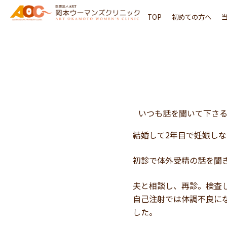
内
TOP
初めての方へ
容
を
ス
キ
ッ
プ
いつも話を聞いて下さ
結婚して2年目で妊娠し
初診で体外受精の話を聞
夫と相談し、再診。検査
自己注射では体調不良に
した。