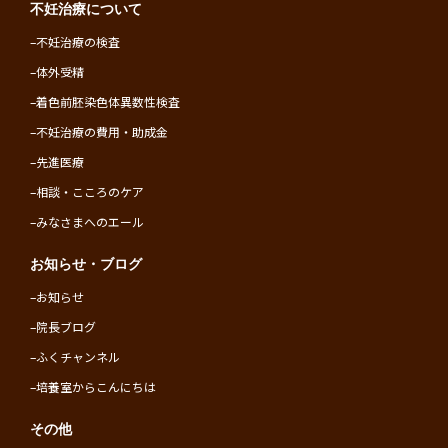
不妊治療について
–
不妊治療の検査
–
体外受精
–
着色前胚染色体異数性検査
–
不妊治療の費用・助成金
–
先進医療
–
相談・こころのケア
–
みなさまへのエール
お知らせ・ブログ
–
お知らせ
–
院長ブログ
–
ふくチャンネル
–
培養室からこんにちは
その他