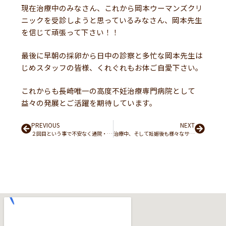
現在治療中のみなさん、これから岡本ウーマンズクリ
ニックを受診しようと思っているみなさん、岡本先生
を信じて頑張って下さい！！
最後に早朝の採卵から日中の診察と多忙な岡本先生は
じめスタッフの皆様、くれぐれもお体ご自愛下さい。
これからも長崎唯一の高度不妊治療専門病院として
益々の発展とご活躍を期待しています。
Prev
PREVIOUS
NEXT
Next
２回目という事で不安なく通院・治療ができ、夫や先生、病院のスタッフの皆様に支えられました。
治療中、そして妊娠後も様々なサポートをして頂き本当に心強かったです。