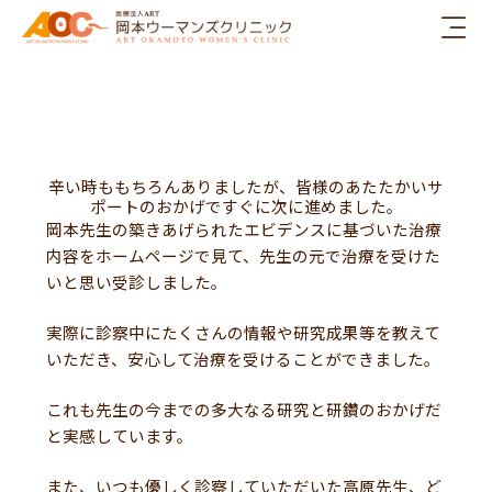
内
容
を
ス
キ
ッ
プ
辛い時ももちろんありましたが、皆様のあたたかいサ
ポートのおかげですぐに次に進めました。
岡本先生の築きあげられたエビデンスに基づいた治療
内容をホームページで見て、先生の元で治療を受けた
いと思い受診しました。
実際に診察中にたくさんの情報や研究成果等を教えて
いただき、安心して治療を受けることができました。
これも先生の今までの多大なる研究と研鑽のおかげだ
と実感しています。
また、いつも優しく診察していただいた高原先生、ど