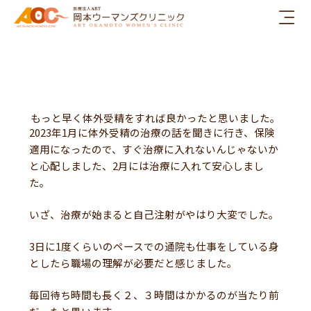
内
容
を
ス
キ
ッ
プ
もっと早く体外受精をすれば良かったと思いました。
2023年1月に体外受精の治療の話を聞きに行き、保険
適用になったので、すぐ治療に入れないんじゃないか
と心配しました、2月には治療に入れて安心しまし
た。
いざ、治療が始まると自己注射がやはり大変でした。
3日に1度くらいのペースでの通院も仕事をしている身
としたら職場の理解が必要だと感じました。
毎回待ち時間も長く２、３時間はかかるのが当たり前