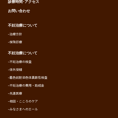
診療時間･アクセス
お問い合わせ
不妊治療について
–
治療方針
–
保険診療
不妊治療について
–
不妊治療の検査
–
体外受精
–
着色前胚染色体異数性検査
–
不妊治療の費用・助成金
–
先進医療
–
相談・こころのケア
–
みなさまへのエール