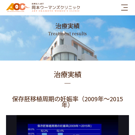
内
容
を
治療実績
ス
キ
Treatment results
ッ
プ
治療実績
保存胚移植周期の妊娠率（2009年〜2015
年）