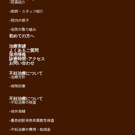
–
院長紹介
–
医師・スタッフ紹介
–
院内の様子
–
当院の取り組み
初めての方へ
治療実績
よくあるご質問
採用情報
診療時間･アクセス
お問い合わせ
不妊治療について
–
治療方針
–
保険診療
不妊治療について
–
不妊治療の検査
–
体外受精
–
着色前胚染色体異数性検査
–
不妊治療の費用・助成金