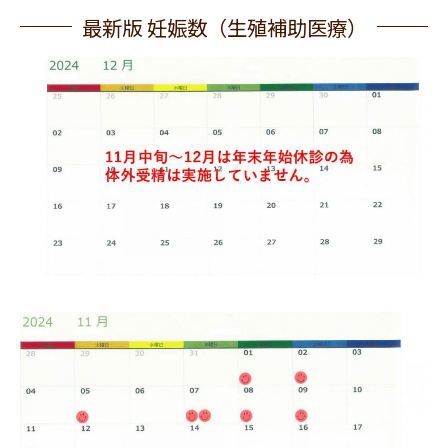
最新版 妊娠数（生殖補助医療）
ペ
ペ
ペ
ー
ー
ー
ジ
ジ
ジ