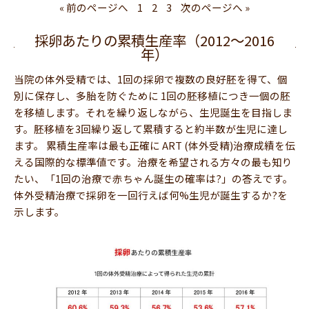
« 前のページへ
1
2
3
次のページへ »
採卵あたりの累積生産率（2012〜2016
年）
当院の体外受精では、1回の採卵で複数の良好胚を得て、個
別に保存し、多胎を防ぐために 1回の胚移植につき一個の胚
を移植します。それを繰り返しながら、生児誕生を目指しま
す。胚移植を3回繰り返して累積すると約半数が生児に達し
ます。 累積生産率は最も正確に ART (体外受精)治療成績を伝
える国際的な標準値です。治療を希望される方々の最も知り
たい、「1回の治療で赤ちゃん誕生の確率は?」の答えです。
体外受精治療で採卵を一回行えば何%生児が誕生するか?を
示します。