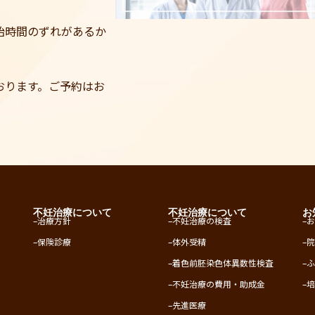
始時間のずれがあるか
。
おります。ご予約はお
不妊治療について
不妊治療について
お
–
治療方針
–
不妊治療の検査
–
–
保険診療
–
体外受精
–
–
着色前胚染色体異数性検査
–
–
不妊治療の費用・助成金
–
–
先進医療