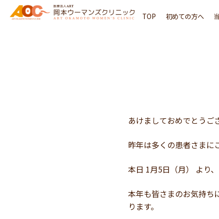
内
TOP
初めての方へ
容
を
ス
キ
ッ
プ
あけましておめでとうご
昨年は多くの患者さまに
本日 1月5日（月） より
本年も皆さまのお気持ち
ります。