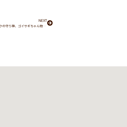
NEXT
Next
院長ブログ「旧県庁跡地の杜に棲むクリニックの守り神、ゴイサギちゃん物語」