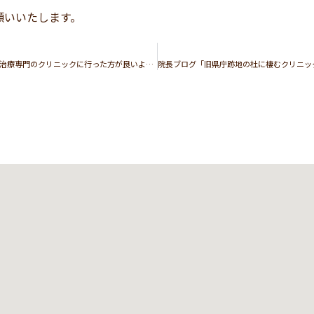
願いいたします。
子供が本当に欲しいなら早く不妊治療専門のクリニックに行った方が良いよとのことで岡本ウーマンズクリニックさんへ通い始めました。