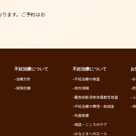
。
おります。ご予約はお
不妊治療について
不妊治療について
お
–
治療方針
–
不妊治療の検査
–
–
保険診療
–
体外受精
–
–
着色前胚染色体異数性検査
–
–
不妊治療の費用・助成金
–
–
先進医療
–
相談・こころのケア
–
みなさまへのエール