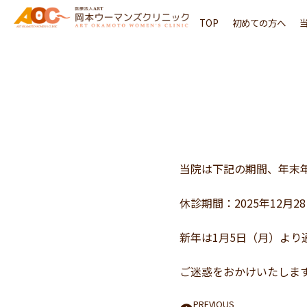
内
TOP
初めての方へ
容
を
ス
キ
ッ
プ
当院は下記の期間、年末
休診期間：2025年12月2
新年は1月5日（月）より
ご迷惑をおかけいたしま
PREVIOUS