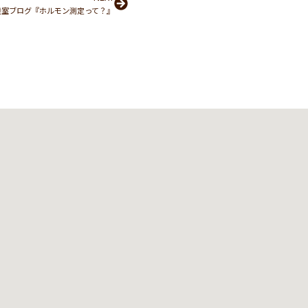
Next
養室ブログ『ホルモン測定って？』