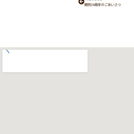
Prev
開院34周年のごあいさつ