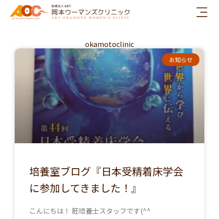
内
容
を
ス
okamotoclinic
キ
ペ
ペ
ペ
ペ
ペ
お知らせ
ッ
ー
ー
ー
ー
ー
プ
ジ
ジ
ジ
ジ
ジ
培養室ブログ『日本受精着床学会
に参加してきました！』
こんにちは！ 胚培養士スタッフです(^^