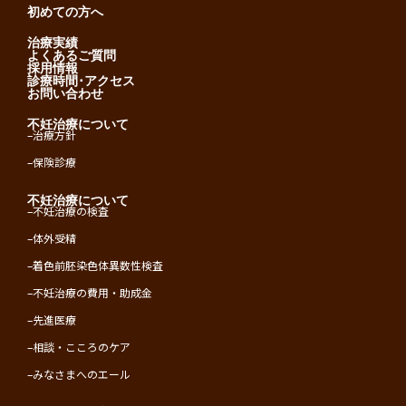
初めての方へ
治療実績
よくあるご質問
採用情報
診療時間･アクセス
お問い合わせ
不妊治療について
–
治療方針
–
保険診療
不妊治療について
–
不妊治療の検査
–
体外受精
–
着色前胚染色体異数性検査
–
不妊治療の費用・助成金
–
先進医療
–
相談・こころのケア
–
みなさまへのエール