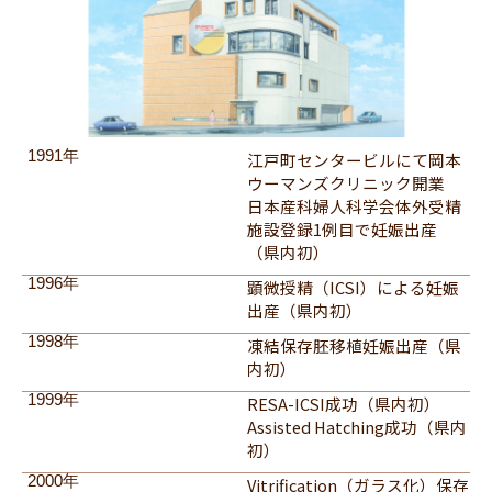
1991年
江戸町センタービルにて岡本
ウーマンズクリニック開業
日本産科婦人科学会体外受精
施設登録1例目で妊娠出産
（県内初）
1996年
顕微授精（ICSI）による妊娠
出産（県内初）
1998年
凍結保存胚移植妊娠出産（県
内初）
1999年
RESA-ICSI成功（県内初）
Assisted Hatching成功（県内
初）
2000年
Vitrification（ガラス化）保存