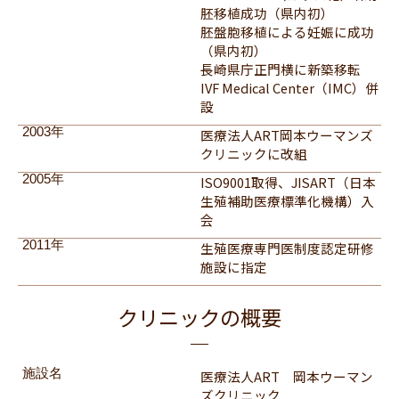
胚移植成功（県内初）
胚盤胞移植による妊娠に成功
（県内初）
長崎県庁正門横に新築移転
IVF Medical Center（IMC）併
設
2003年
医療法人ART岡本ウーマンズ
クリニックに改組
2005年
ISO9001取得、JISART（日本
生殖補助医療標準化機構）入
会
2011年
生殖医療専門医制度認定研修
施設に指定
クリニックの概要
施設名
医療法人ART 岡本ウーマン
ズクリニック