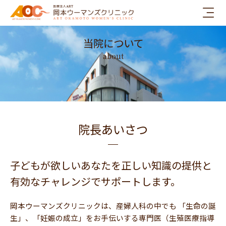
内
容
を
当院について
ス
キ
about
ッ
プ
院長あいさつ
子どもが欲しいあなたを正しい知識の提供と
有効なチャレンジでサポートします。
岡本ウーマンズクリニックは、産婦人科の中でも 「生命の誕
生」、「妊娠の成立」をお手伝いする専門医（生殖医療指導