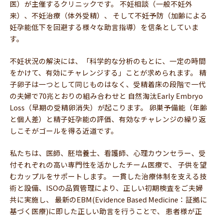
医）が主催するクリニックです。 不妊相談（一般不妊外
来）、不妊治療（体外受精）、 そして不妊予防（加齢による
妊孕能低下を回避する様々な助言指導）を信条としていま
す。
不妊状況の解決には、「科学的な分析のもとに、一定の時間
をかけて、有効にチャレンジする」ことが求められます。 精
子卵子は一つとして同じものはなく、受精着床の段階で一代
の夫婦で70兆とおりの組み合わせと 自然淘汰Early Embryo
Loss（早期の受精卵消失）が起こります。 卵巣予備能（年齢
と個人差）と精子妊孕能の評価、有効なチャレンジの繰り返
しこそがゴールを得る近道です。
私たちは、医師、胚培養士、看護師、心理カウンセラー、受
付それぞれの高い専門性を活かしたチーム医療で、 子供を望
むカップルをサポートします。 一貫した治療体制を支える技
術と設備、ISOの品質管理により、正しい初期検査をご夫婦
共に実施し、 最新のEBM(Evidence Based Medicine：証拠に
基づく医療)に即した正しい助言を行うことで、 患者様が正