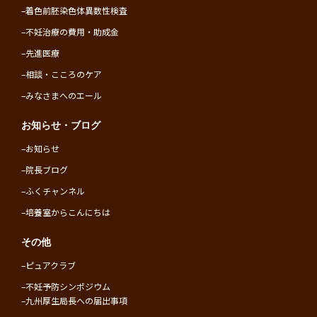
–
着色前胚染色体異数性検査
–
不妊治療の費用・助成金
–
先進医療
–
相談・こころのケア
–
みなさまへのエール
お知らせ・ブログ
–
お知らせ
–
院長ブログ
–
ふくチャンネル
–
培養室からこんにちは
その他
–
ピュアクラブ
–
不妊予防シンポジウム
–
九州厚生局長への届出事項