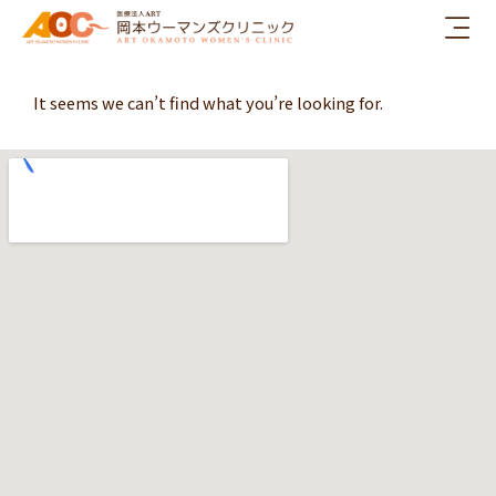
内
容
を
ス
It seems we can’t find what you’re looking for.
キ
ッ
プ